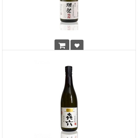
Dassai Shochu 720ml
HK$
690.00