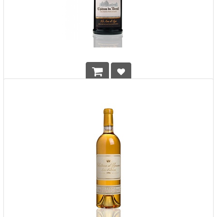
Chateau du Breuil Pays d'Auge 15 Years Calvados
HK$
798.00