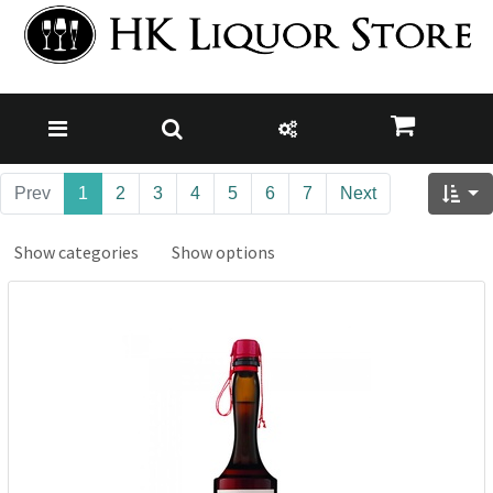
Prev
1
2
3
4
5
6
7
Next
Show categories
Show options